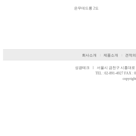
은무데드롱 2도
회사소개
제품소개
견적의
성광테크 ㅣ 서울시 금천구 시흥대로 97
TEL : 02-891-4927 FAX 
copyright