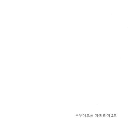
은무데드롱 미색 라미 2도